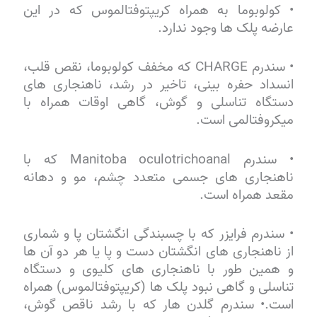
• کولوبوما به همراه کریپتوفتالموس که در این
عارضه پلک ها وجود ندارد.
• سندرم CHARGE که مخفف کولوبوما، نقص قلب،
انسداد حفره بینی، تاخیر در رشد، ناهنجاری های
دستگاه تناسلی و گوش، گاهی اوقات همراه با
میکروفتالمی است.
• سندرم Manitoba oculotrichoanal که با
ناهنجاری های جسمی متعدد چشم، مو و دهانه
مقعد همراه است.
• سندرم فرایزر که با چسبندگی انگشتان پا و شماری
از ناهنجاری های انگشتان دست و پا یا هر دو آن ها
و همین طور با ناهنجاری های کلیوی و دستگاه
تناسلی و گاهی نبود پلک ها (کریپتوفتالموس) همراه
است.• سندرم گلدن هار که با رشد ناقص گوش،