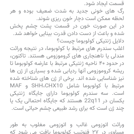
قسمت ایجاد شود.
رگ های خونی جدید به شدت ضعیف بوده و هر
لحظه ممکن است دچار خون ریزی شوند.
در این صورت خون در قسمت پشت چشم پخش
شده و باعث از دست دادن قدرت بینایی خواهد شد.
دلایل ژنتیکی کولوبوما چیست؟
اغلب سندرم های مرتبط با کولوبوما، در نتیجه وراثت
مندلی یا ناهنجاری های کروموزومی هستند. تاکنون،
در حدود ۴۰ ناحیه ژنتیکی مرتبط با عارضه کولوبوما تا
ریشه کروموزومی آنها ردیابی شده و بسیاری از ژن ها
نیز شناسایی شده اند. برخی از ژن های شناخته شده
مرتبط با کولوبوما شامل SHH،CHX10 و MAF
است. سه سندرم کولوبوما دارای جایگاه ژنتیکی
یکسان در 22q11 هستند که جایگاه احتمالی یک یا
چند ژن است که برای رشد طبیعی چشم حیاتی است.
وراثت اتوزومی غالب و اتوزومی مغلوب به طور
مساوی در ۲۷ فنوتیپ کولوبوما یافت می شود که