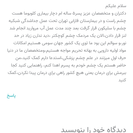
سلام علیکم
دکتران و متخصصان عزیز پسر۵ ساله ام دچار بیماری کلوبوما هست
چشم راست و در بیمارستان فارابی تهران تحت عمل جداشدگی شبکیه
چشم با سلیکون قرار گرفت بعد چند مدت عمل آب مروارید انجام شد
لنز قرار دادن،الان یک مردمک چشم کوچکتر ،دید ندارن زیاد در حد
نور،و سوالم این بود ما توی یک کشور جهان سومی هستیم امکانات
مواد اولیه دارویی به بهانه تحریم مواجه هستیم،ومتخصصان ما در دنیا
حرف اول میزنند در علم چشم پزشکی،استدعا دارم کمک کنید،من
حاضر هستم یک چشم خودم به پسرم اهدا کنم، راهنمایی کنید کجا
ببرمش برای درمان یعنی هیچ کشور راهی برای درمان پیدا نکردن،کمک
کنید
پاسخ
دیدگاه‌ خود را بنویسید