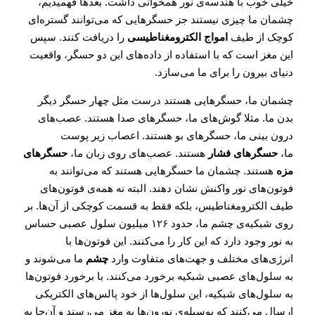
خیلی خوب با هندسه‌ی نور همخوانی داشت. بعدها فهمیدیم،
چشمان ما چیزی نیستند جز حسگرهایی که می‌توانند گستره‌ای
کوچک از طیف
امواج الکترومغناطیسی
را دریافت کنند. سپس
این مغز است که با استفاده از داده‌های این دو حسگر، واقعیت
دنیای بیرون را برای ما می‌سازد.
چشمان ما، حسگرهایی هستند درست مثل چهار حسگر دیگر
بدن ما. مثلا گوش‌های ما، حسگرهای صدا هستند. عصب‌های
درون بینی ما، حسگرهای بو هستند. اعصاب زیر پوست
ما،
حسگرهای فشار
هستند. عصب‌های روی زبان ما،
حسگرهای
مزه
هستند. چشمان ما حسگرهایی هستند که می‌توانند به
فوتون‌های نور واکنش نشان دهند. البته نه همه‌ی فوتون‌های
طیف الکترومغناطیس، بلکه فقط به قسمت کوچکی از آن‌ها. بر
روی شبکیه‌ی چشم ما، حدود ۱۲۶ میلیون سلول عصبی حساس
به نور وجود دارد که این کار را می‌کنند. این فوتون‌ها با
انرژی‌های مختلف و جهت‌های متفاوت وارد
چشم
ما می‌شوند و
به سلول‌های عصبی شبکیه برخورد می‌کنند. با برخورد فوتون‌ها
به سلول‌های شبکیه، این سلول‌ها از خود پالس‌های الکتریکی
ارسال می‌کنند که بوسیله‌ی نورون‌ها به مغز می‌رسند و آن‌جا به