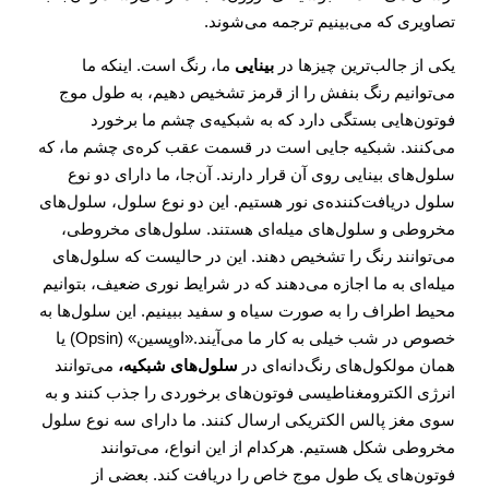
تصاویری که می‌بینیم ترجمه می‌شوند.
یکی از جالب‌ترین چیزها در
بینایی
ما، رنگ است. اینکه ما
می‌توانیم رنگ بنفش را از قرمز تشخیص دهیم، به طول موج
فوتون‌هایی بستگی دارد که به شبکیه‌ی چشم ما برخورد
می‌کنند. شبکیه جایی است در قسمت عقب کره‌ی چشم ما، که
سلول‌های بینایی روی آن قرار دارند. آن‌جا، ما دارای دو نوع
سلول دریافت‌کننده‌ی نور هستیم. این دو نوع سلول، سلول‌های
مخروطی و سلول‌های میله‌ای هستند. سلول‌های مخروطی،‌
می‌توانند رنگ را تشخیص دهند. این در حالیست که سلول‌های
میله‌ای به ما اجازه می‌دهند که در شرایط نوری ضعیف، بتوانیم
محیط اطراف را به صورت سیاه و سفید ببینیم. این سلول‌ها به
خصوص در شب خیلی به کار ما می‌آیند.«اوپسین» (Opsin) یا
همان مولکول‌های رنگ‌دانه‌ای در
سلول‌های شبکیه،
می‌توانند
انرژی الکترومغناطیسی فوتون‌های برخوردی را جذب کنند و به
سوی مغز پالس الکتریکی ارسال کنند. ما دارای سه نوع سلول
مخروطی شکل هستیم. هرکدام از این انواع، می‌توانند
فوتون‌های یک طول موج خاص را دریافت کند. بعضی از