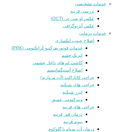
خدمات تشخیصی
بررسی قرنیه
عکس او سی تی (OCT)
عکس آنژیوگرافی
خدمات درمانی
اصلاح عیوب انکساری
خدمات فوتوريفرکتيو کراتکتومی (PRK)
لیزیک چشم
کاشت لنزهای داخل چشمی
اصلاح آستیگماتیسم
جراحی کاتاراکت (آب مروارید)
جراحی های شبکیه
لیزر شبکیه
ویترکتومی عمیق
جراحی های قرنیه
درمان قوز قرنيه
پیوند قرنیه
درمان آب سیاه یا گلوکوم