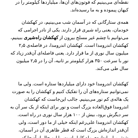
نقطه‌ای می‌بینیم که فوتون‌های آن‌ها، میلیاردها کیلومتر را در
کیهان پیموده و به ما رسیده‌اند.
همه‌ی ستارگانی که در آسمان شب می‌بینیم، در کهکشان
خودمان، یعنی راه شیری قرار دارند. یکی از نادر اجرامی که
می‌توانیم با چشم غیر مسلح بیرون از
کهکشان راه‌شیری
ببینیم،
کهکشان اندرومدا است. کهکشان اندرومدا، در فاصله‌ی ۲٫۵
میلیون سال نوری از ما قرار دارد. یعنی فاصله‌ای آن‌قدر زیاد که
نور با سرعت ۳۵۰ هزار کیلومتر بر ثانیه، آن را در ۲٫۵ میلیون
سال طی می‌کند.
کهکشان اندرومدا خود دارای میلیاردها ستاره است. ولی ما
نمی‌توانیم ستاره‌های آن را تفکیک کنیم و کهکشان را به صورت
یک هاله‌ی کم نور می‌بینیم. جالب این‌جاست که کهکشان
اندرومدا فوق‌العاده بزرگ است و نور برای اینکه از یک سر آن به
سر دیگرش برود، بیش از ۱۰۰ هزار سال نوری در راه است.
کهکشان اندرومدا علی‌رغم اینکه خیلی از ما دور است، ولی
آن‌قدر اندازه‌اش بزرگ است که قطر ظاهری آن در آسمان،
شش برابر اندازه‌ی ماه کامل است. با این حال از آن‌جا که