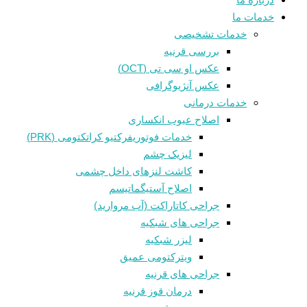
خدمات ما
خدمات تشخیصی
بررسی قرنیه
عکس او سی تی (OCT)
عکس آنژیوگرافی
خدمات درمانی
اصلاح عیوب انکساری
خدمات فوتوريفرکتيو کراتکتومی (PRK)
لیزیک چشم
کاشت لنزهای داخل چشمی
اصلاح آستیگماتیسم
جراحی کاتاراکت (آب مروارید)
جراحی های شبکیه
لیزر شبکیه
ویترکتومی عمیق
جراحی های قرنیه
درمان قوز قرنيه