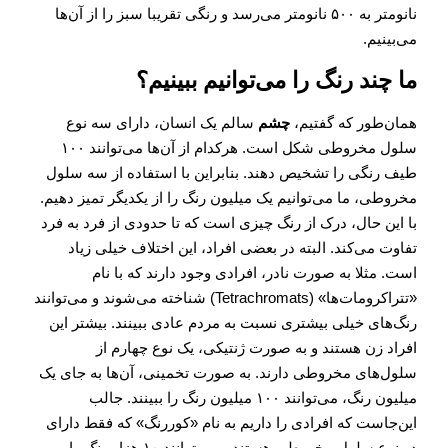
نانومتر به ۵۰۰ نانومتر می‌رسد و رنگی تقریبا سبز را از آن‌‌ها
می‌بینیم.
ما چند رنگ را می‌توانیم ببینیم؟
همان‌طور که گفتیم،
چشم
سالم یک انسان، دارای سه نوع
سلول مخروطی شکل است. هرکدام از آن‌ها می‌توانند ۱۰۰
طیف رنگی را تشخیص دهند. بنابراین با استفاده از سه سلول
مخروطی، ما می‌توانیم یک میلیون رنگ را از یکدیگر تمیز دهیم.
با این حال، درک از رنگ چیزی است که تا حدودی از فرد به فرد
تفاوت می‌کند. البته در بعضی افراد، این اختلاف خیلی زیاد
است. مثلا به صورت نادر، افرادی وجود دارند که با نام
«تتراکرومات‌ها» (Tetrachromats) شناخته می‌شوند و می‌توانند
رنگ‌های خیلی بیشتری نسبت به مردم عادی ببینند. بیشتر این
افراد زن هستند و به صورت ژنتیکی، یک نوع چهارم از
سلول‌های مخروطی دارند. به صورت تخمینی، آن‌ها به جای یک
میلیون رنگ، می‌توانند ۱۰۰ میلیون رنگ را ببینند. جالب
این‌جاست که افرادی را داریم به نام «کوررنگ» که فقط دارای
دو نوع سلول مخروطی هستند و می‌توانند ۱۰ هزار رنگ را