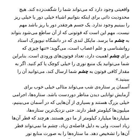
واقعیتی وجود دارد که می‌تواند شما را شگفت‌زده کند. هیچ
محدودیت ذاتی برای اینکه بتوانیم اشیاء خیلی دور یا خیلی ریز
را ببینیم وجود ندارد. یک جسم هرچقدر دور یا ریز باشد مهم
نیست، مهم این است که فوتونی که از آن ساطع می‌شود بتواند
به
چشم
ما برسد. مایکل لندی که در دانشگاه نیویورک استاد
روانشناسی و علم اعصاب است، می‌گوید: «تنها چیزی که
برای
چشم
اهمیت دارد، تعداد فوتون‌های ورودی است. بنابراین
شما می‌توانید یک منبع نوری را خیلی کوچک یا کم کنید. اگر به
مقدار کافی فوتون به
چشم
شما ارسال کند، می‌توانید آن را
ببینید.»
آسمان پر ستاره‌ی شب می‌تواند مثالی خیلی خوب برای
آزمایش توانایی دیدن مناظر دوردست باشد. ستاره‌ها، اجرامی
خیلی بزرگ هستند و بسیاری از آن‌هایی که در آسمان می‌بینیم،
میلیون‌ها کیلومتر قطر دارند. حتی نزدیک‌ترین ستاره‌ها،
میلیاردها میلیارد کیلومتر از ما دور هستند. هرچند که قطر آن‌ها
زیاد است، ولی به دلیل فاصله‌ی زیاد، چشم ما نمی‌تواند قطر
آن‌ها را تشخیص دهد. ما ستاره‌ها را به صورت منابع نور