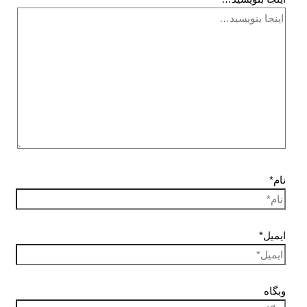
نام*
ایمیل*
وبگاه