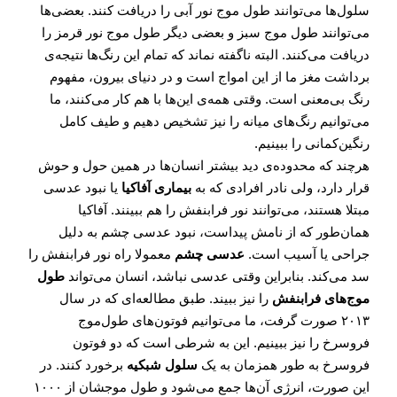
سلول‌ها می‌توانند طول موج نور آبی را دریافت کنند. بعضی‌ها
می‌توانند طول موج سبز و بعضی دیگر طول موج نور قرمز را
دریافت می‌کنند. البته ناگفته نماند که تمام این رنگ‌ها نتیجه‌ی
برداشت مغز ما از این امواج است و در دنیای بیرون، مفهوم
رنگ بی‌معنی است. وقتی همه‌ی این‌ها با هم کار می‌کنند، ما
می‌توانیم رنگ‌های میانه را نیز تشخیص دهیم و طیف کامل
رنگین‌کمانی را ببینیم.
هرچند که محدوده‌ی دید بیشتر انسان‌ها در همین حول و حوش
قرار دارد، ولی نادر افرادی که به
بیماری آفاکیا
یا نبود عدسی
مبتلا هستند، می‌توانند نور فرابنفش را هم ببینند. آفاکیا
همان‌طور که از نامش پیداست، نبود عدسی چشم به دلیل
جراحی یا آسیب است.
عدسی چشم
معمولا راه نور فرابنفش را
سد می‌کند. بنابراین وقتی عدسی نباشد، انسان می‌تواند
طول
موج‌های فرابنفش
را نیز ببیند. طبق مطالعه‌ای که در سال
۲۰۱۳ صورت گرفت، ما می‌توانیم فوتون‌های طول‌موج
فروسرخ را نیز ببینیم. این به شرطی است که دو فوتون
فروسرخ به طور همزمان به یک
سلول شبکیه
برخورد کنند. در
این صورت، انرژی آن‌ها جمع می‌شود و طول موجشان از ۱۰۰۰