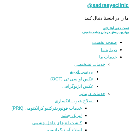
sadraeyeclinic@
ما را در اینستا دنبال کنید
نوبت دهی اینترنتی
بهترین روش درمان چشم ضعیف
صفحه نخست
درباره ما
خدمات ما
خدمات تشخیصی
بررسی قرنیه
عکس او سی تی (OCT)
عکس آنژیوگرافی
خدمات درمانی
اصلاح عیوب انکساری
خدمات فوتوريفرکتيو کراتکتومی (PRK)
لیزیک چشم
کاشت لنزهای داخل چشمی
اصلاح آستیگماتیسم