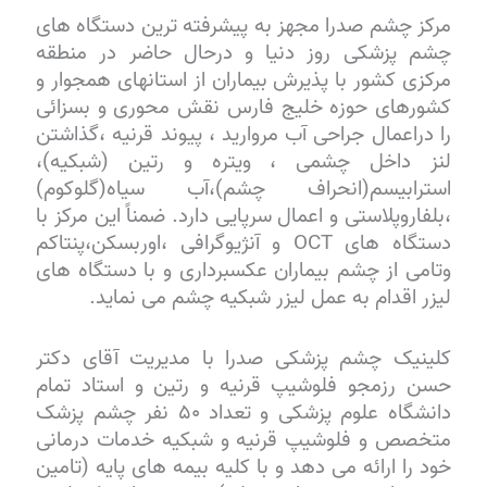
مرکز چشم صدرا مجهز به پیشرفته ترین دستگاه های
چشم پزشکی روز دنیا و درحال حاضر در منطقه
مرکزی کشور با پذیرش بیماران از استانهای همجوار و
کشورهای حوزه خلیج فارس نقش محوری و بسزائی
را دراعمال جراحی آب مروارید ، پیوند قرنیه ،گذاشتن
لنز داخل چشمی ، ویتره و رتین (شبکیه)،
استرابیسم(انحراف چشم)،آب سیاه(گلوکوم)
،بلفاروپلاستی و اعمال سرپایی دارد. ضمناً این مرکز با
دستگاه های OCT و آنژیوگرافی ،اوربسکن،پنتاکم
وتامی از چشم بیماران عکسبرداری و با دستگاه های
لیزر اقدام به عمل لیزر شبکیه چشم می نماید.
کلینیک چشم پزشکی صدرا با مدیریت آقای دکتر
حسن رزمجو فلوشیپ قرنیه و رتین و استاد تمام
دانشگاه علوم پزشکی و تعداد ۵۰ نفر چشم پزشک
متخصص و فلوشیپ قرنیه و شبکیه خدمات درمانی
خود را ارائه می دهد و با کلیه بیمه های پایه (تامین