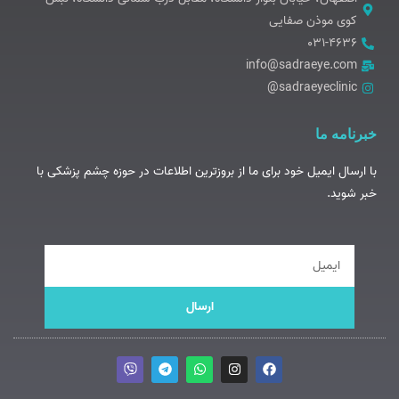
کوی موذن صفایی
۰۳۱-۴۶۳۶
info@sadraeye.com
sadraeyeclinic@
خبرنامه ما
با ارسال ایمیل خود برای ما از بروزترین اطلاعات در حوزه چشم پزشکی با
خبر شوید.
ایمیل
ارسال
V
T
W
I
F
i
e
h
n
a
b
l
a
s
c