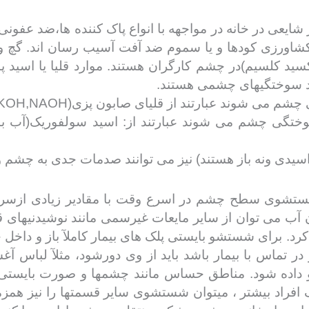
یعی در خانه در مواجهه با انواع پاک کننده ها،ضد عفونی کن
 کشاورزی کودها و یا سموم ضد آفت آسیب رسان اند. گچ 
سید کلسیم)در چشم کارگران هستند. موارد قلیا یا اسید پ
رد سوختگیهای چشمی هستند.
بارتند از قلیای صابون پزی(KOH,NAOH)، آمونیاک و آهک(CAOH).
ختگی چشم می شوند عبارتند از: اسید سولفوریک(آب با
 اسیدی ونه باز هستند) نیز می توانند صدمات جدی به چشم وا
 شستشوی سطح چشم در اسرع وقت با مقادیر زیادی ازسرم
 می توان از سایر مایعات غیرسمی مانند نوشیدنیهای قندد
کرد. برای شستشو بایستی پلک های بیمار کاملآ باز و دا
ر تماس با بیمار باشد باید از وی دورشود، مثلآ لباس آغ
 داده شود. مناطق حساس مانند چشمها و صورت بایستی 
فراد بیشتر ، میتوان شستشوی سایر قسمتها را نیز همزم