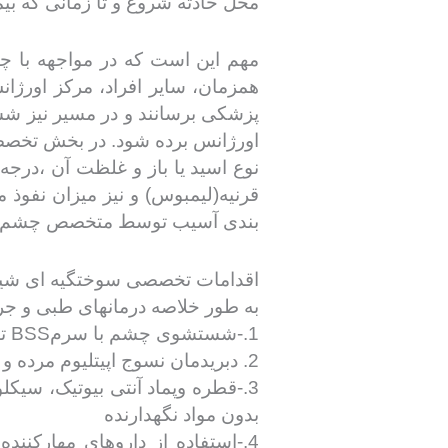
محل حادثه شروع و تا زمانی که بی
مهم این است که در مواجهه با چن
همزمان، سایر افراد، مرکز اورژا
پزشکی برسانند و در مسیر نیز شس
اورژانس برده شود. در بخش تخصصی و اورژ
نوع اسید یا باز و غلظت آن ،د
قرنیه(لیمبوس) و نیز میزان نفوذ 
بندی آسیب توسط متخصص چشم ص
اقدامات تخصصی سوختگیه ای شی
به طور خلاصه درمانهای طبی و جراح
1.-شستشوی چشم با سرمBSS تا نرمال شدنPH،تحت بی حسی موضعی
2. دبریدمان نسوج اپیتلیوم مرده و خارج کردن قطعات ماده شیمیایی
3.-قطره وپماد آنتی بیوتیک، سیک
بدون مواد نگهدارنده