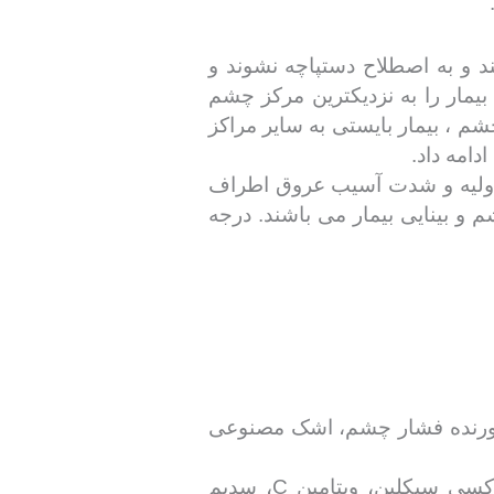
د و به اصطلاح دستپاچه نشوند و
یمار را به نزدیکترین مرکز چشم
 ، بیمار بایستی به سایر مراکز
اولیه و شدت آسیب عروق اطراف
 و بینایی بیمار می باشند. درجه
ین آورنده فشار چشم، اشک مصنوعی
4.-استفاده از داروهای مهارکننده آنزیم ماتریکس متالوپروتاز مثل کپسول تتراسیکلین یا داکسی سیکلین، ویتامین C، سدیم