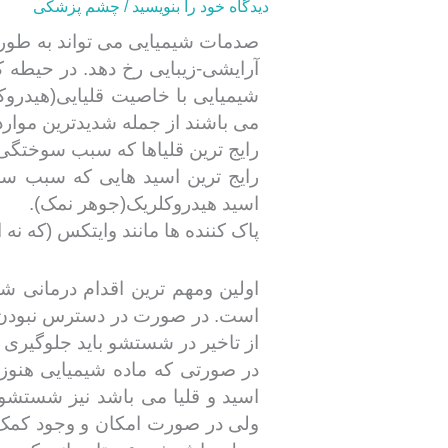
دیدگاه‌ خود را بنویسید
/
چشم پزشکی
صدمات شیمیایی می تواند به طور شا
آرایشی-زیبایی رخ دهد. در حیطه
شیمیایی با خاصیت قلیایی(هیدروک
می باشند از جمله شدیدترین موا
رایج ترین قلیاها که سبب سوختگی چشم می شوند ع
رایج ترین اسید هایی که سبب سو
اسید هیدروکلریک(جوهر نمک).
پاک کننده ها مانند وایتکس (که نه
اولین ومهم ترین اقدام درمانی
است. در صورت در دسترس نبودن آب
از تاخیر در شستشو باید جلوگیری 
در صورتی که ماده شیمیایی هنوز د
اسید و قلیا می باشد نیز شستشو
ولی در صورت امکان و وجود کمک ا