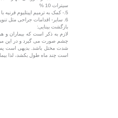
سیترات 10 %
5.- کمک به ترمیم اپیتلیوم قرنیه با لنزتماسی بانداژ،تارسورافی ،انسداد پانکتوم مجرای اشکی و یا پیوند غشا آمنیونی
6. سایر- اقدامات جراحی مثل تنوپلاستی، پیوند سلول های بنیادی لیمبوس و یا پیوند قرنیه
بازگشت بینایی:
لازم به ذکر است که بیماران و هم
چشم صورت می گیرد و در این مرحله
شدت مختل باشد. بدیهی است پس از 
است چند ماه طول بکشد، لذا بیمار