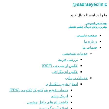
sadraeyeclinic@
ما را در اینستا دنبال کنید
نوبت دهی اینترنتی
بهترین روش درمان چشم ضعیف
صفحه نخست
درباره ما
خدمات ما
خدمات تشخیصی
بررسی قرنیه
عکس او سی تی (OCT)
عکس آنژیوگرافی
خدمات درمانی
اصلاح عیوب انکساری
خدمات فوتوريفرکتيو کراتکتومی (PRK)
لیزیک چشم
کاشت لنزهای داخل چشمی
اصلاح آستیگماتیسم