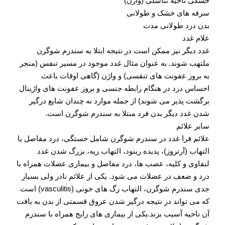
خشکی ناحیه تناسلی (واژن)
سرفه های خشک و طولانی
بدن درد طولانی مدت
علام غدد
غدد دیگر نیز ممکن است در نتیجه ابتلا به سندرم شوگرن
ملتهب شوند. به عنوان مثال غدد موجود در مسیر تنفس (منجر
به بروز عفونت های تنفسی) و واژن (گاهی اوقات باعث
احساس درد در هنگام رابطه جنسی و بروز عفونت های واژینال
برگشت پذیر می شوند) از جمله موارد نه چندان شایع درگیر
شدن غدد دیگر بدن فرد مبتلا به سندرم شوگرن است.
سایر علائم
علائم فرا غدد در سندرم شوگرن شامل خستگی، درد مفاصل یا
التهاب (آرتروز)، پدیده رینود، التهاب ریه، بزرگ شدن غدد
لنفاوی و کلیه، عصب ها، درد مفاصل و بیماری عضلات همراه با
درد و ضعف در عضلات می شود. یکی از علائم نادر ولی بسیار
جدی سندرم شوگرن، التهاب رگ های خونی (vasculitis) است
که می تواند در نتیجه درگیر شدن عروق قسمتی از بدن به بافت
آن ناحیه آسیب بزند.یکی از بیماری های رایج همراه با سندرم