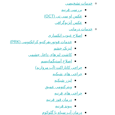
خدمات تشخیصی
بررسی قرنیه
عکس او سی تی (OCT)
عکس آنژیوگرافی
خدمات درمانی
اصلاح عیوب انکساری
خدمات فوتوريفرکتيو کراتکتومی (PRK)
لیزیک چشم
کاشت لنزهای داخل چشمی
اصلاح آستیگماتیسم
جراحی کاتاراکت (آب مروارید)
جراحی های شبکیه
لیزر شبکیه
ویترکتومی عمیق
جراحی های قرنیه
درمان قوز قرنيه
پیوند قرنیه
درمان آب سیاه یا گلوکوم