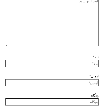
نام*
ایمیل*
وبگاه