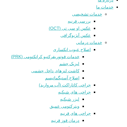
خدمات ما
خدمات تشخیصی
بررسی قرنیه
عکس او سی تی (OCT)
عکس آنژیوگرافی
خدمات درمانی
اصلاح عیوب انکساری
خدمات فوتوريفرکتيو کراتکتومی (PRK)
لیزیک چشم
کاشت لنزهای داخل چشمی
اصلاح آستیگماتیسم
جراحی کاتاراکت (آب مروارید)
جراحی های شبکیه
لیزر شبکیه
ویترکتومی عمیق
جراحی های قرنیه
درمان قوز قرنيه