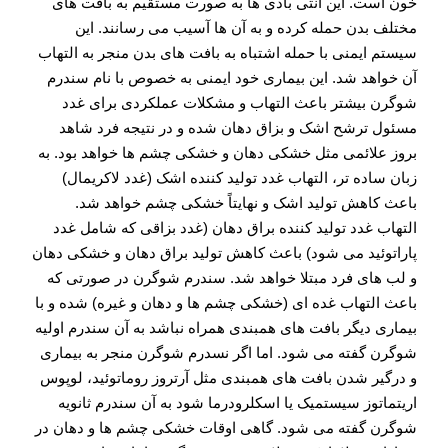
خون است. این آنتی بادی ها به صورت مستقیم به بافت های
مختلف بدن حمله کرده و به آن ها آسیب می رسانند. این
سیستم ایمنی با حمله اشتباه به بافت های بدن منجر به التهاب
آن خواهد شد. این بیماری خود ایمنی به خصوص با نام سندرم
شوگرن بیشتر باعث التهاب و مشکلات عملکردی برای غدد
مسئول ترشح اشک و بزاق دهان شده و در نتیجه فرد شاهد
بروز علائمی مثل خشکی دهان و خشکی چشم ها خواهد بود. به
زبان ساده تر، التهاب غدد تولید کننده اشک (غدد لاکریمال)
باعث کاهش تولید اشک و نهایتاً خشکی چشم خواهد شد.
التهاب غدد تولید کننده براق دهان (غدد بزاقی که شامل غدد
پاراتوئید می شود) باعث کاهش تولید براق دهان و خشکی دهان
و لب های فرد مبتلا خواهد شد. سندرم شوگرن در صورتی که
باعث التهاب غده ای (خشکی چشم ها و دهان و غیره) شده و با
بیماری دیگر بافت های همبندی همراه نباشد به آن سندرم اولیه
شوگرن گفته می شود. اما اگر نسدرم شوگرن منجر به بیماری
و درگیر شدن بافت های همبندی مثل آرتروز روماتوئید، لوپوس
اریتماتوز سیستمیک یا اسکلرودرما شود به آن سندرم ثانویه
شوگرن گفته می شود. گاهی اوقات خشکی چشم ها و دهان در