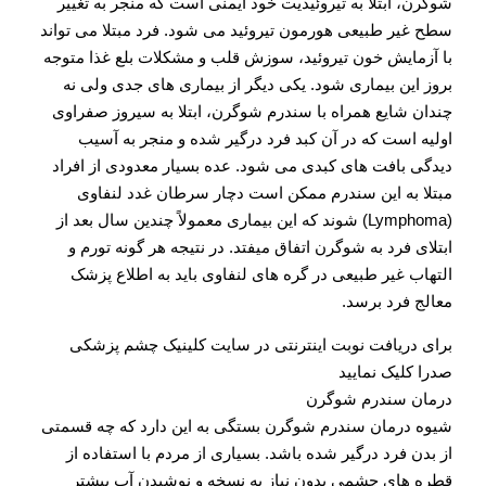
شوگرن، ابتلا به تیروئیدیت خود ایمنی است که منجر به تغییر
سطح غیر طبیعی هورمون تیروئید می شود. فرد مبتلا می تواند
با آزمایش خون تیروئید، سوزش قلب و مشکلات بلع غذا متوجه
بروز این بیماری شود. یکی دیگر از بیماری های جدی ولی نه
چندان شایع همراه با سندرم شوگرن، ابتلا به سیروز صفراوی
اولیه است که در آن کبد فرد درگیر شده و منجر به آسیب
دیدگی بافت های کبدی می شود. عده بسیار معدودی از افراد
مبتلا به این سندرم ممکن است دچار سرطان غدد لنفاوی
(Lymphoma) شوند که این بیماری معمولاً چندین سال بعد از
ابتلای فرد به شوگرن اتفاق میفتد. در نتیجه هر گونه تورم و
التهاب غیر طبیعی در گره های لنفاوی باید به اطلاع پزشک
معالج فرد برسد.
برای دریافت نوبت اینترنتی در سایت کلینیک چشم پزشکی
صدرا کلیک نمایید
درمان سندرم شوگرن
شیوه درمان سندرم شوگرن بستگی به این دارد که چه قسمتی
از بدن فرد درگیر شده باشد. بسیاری از مردم با استفاده از
قطره های چشمی بدون نیاز به نسخه و نوشیدن آب بیشتر