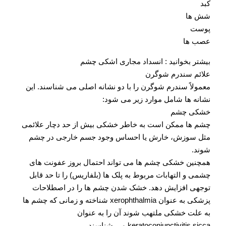
کبد
شش ها
پوست
عصب ها
بیشتر بخوانید : انسداد مجاری اشکی چشم
علائم سندرم شوگرن
معمولاً سندرم شوگرن را با دو نشانه اصلی می شناسند. این
نشانه ها شامل موارد زیر می شود:
خشکی چشم
چشم ها ممکن است به خاطر خشکی بیش از حد دچار علائمی
مثل سوزش، خارش یا احساس وجود جسم خارجی در چشم
شوند.
همچنین خشکی چشم ها می تواند احتمال بروز عفونت های
چشمی و التهابات مربوط به پلک ها (بلفاریس) را تا حد قابل
توجهی افزایش دهد. خشک شدن چشم ها را در اصطلاحات
پزشکی به عنوان xerophthalmia شناخته و زمانی که چشم ها
به علت خشکی ملتهب شوند آن را به عنوان
keratoconjunctivitis sicca می شناسند.