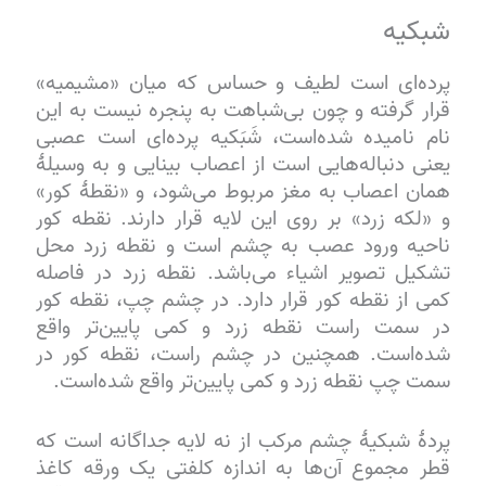
شبکیه
پرده‌ای است لطیف و حساس که میان «مشیمیه»
قرار گرفته و چون بی‌شباهت به پنجره نیست به این
نام نامیده شده‌است، شَبَکیه پرده‌ای است عصبی
یعنی دنباله‌هایی است از اعصاب بینایی و به وسیلهٔ
همان اعصاب به مغز مربوط می‌شود، و «نقطهٔ کور»
و «لکه زرد» بر روی این لایه قرار دارند. نقطه کور
ناحیه ورود عصب به چشم است و نقطه زرد محل
تشکیل تصویر اشیاء می‌باشد. نقطه زرد در فاصله
کمی از نقطه کور قرار دارد. در چشم چپ، نقطه کور
در سمت راست نقطه زرد و کمی پایین‌تر واقع
شده‌است. همچنین در چشم راست، نقطه کور در
سمت چپ نقطه زرد و کمی پایین‌تر واقع شده‌است.
پردهٔ شبکیهٔ چشم مرکب از نه لایه جداگانه است که
قطر مجموع آن‌ها به اندازه کلفتی یک ورقه کاغذ