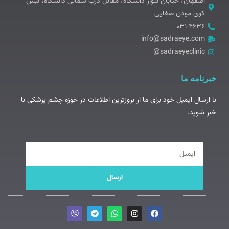
اصفهان، خیابان بلوار دانشگاه، مقابل درب شمالی دانشگاه، نبش
کوی موذن صفایی
۰۳۱-۴۶۳۶
info@sadraeye.com
sadraeyeclinic@
خبرنامه ما
با ارسال ایمیل خود برای ما از بروزترین اطلاعات در حوزه چشم پزشکی با
خبر شوید.
ایمیل
ارسال
V
T
W
I
F
i
e
h
n
a
b
l
a
s
c