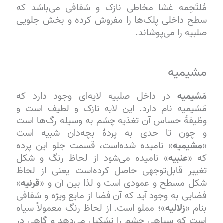
مُلتَحِمه غشا مخاطی نازک و شفافی می‌باشد که
سطح داخلی پلک‌ها را مفروش کرده و بخش جلویی
صلبیه را می‌پوشاند.
مشیمیه
مَشیمیه
در داخل صلبیه لایه‌ای وجود دارد که
مَشیمیه نام دارد. این لایه نازک و لطیف است و
وظیفهٔ حساس آن تغذیه چشم به وسیله رگ‌ها است
و چون تا حدی به پردهٔ بچه‌دان شبیه است
«
مشیمیه
» نامیده شده‌است، قسمت جلو این پرده
که «
عنبیه
» نامیده می‌شود از لحاظ رنگ و شکل
تغییر قابل‌توجهی حاصل کرده‌است یعنی از لحاظ
شکل مسطح و عمودی است و لذا بین آن و «
قرنیه
»
فضایی به وجود آید که آن فضا از مایع ویژه و شفافی
بنام «
زلالیه
»؛ مملو است. از لحاظ رنگ معمولاً سیاه
است که سیاهی چشم را تشکیل می‌دهد و گاهی در