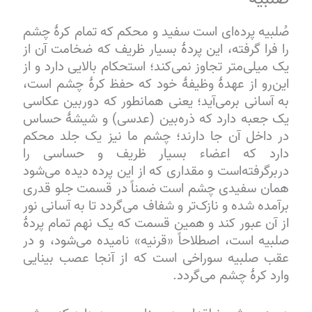
صُلبیه پرده‌ای است سفید و محکم که تمام کرهٔ چشم
را فرا گرفته، این پردهٔ بسیار ظریف که ضخامت آن از
یک میلی‌متر تجاوز نمی‌کند؛ استحکام بالایی دارد و از
این‌رو از عهدهٔ وظیفهٔ خود که حفظ کرهٔ چشم است،
به آسانی برمی‌آید؛ یعنی همانطور که دوربین عکاسی
یک جعبه دارد که ذره‌بین (عدسی) و شیشهٔ حساس
در داخل آن جا دارند؛ چشم ما نیز یک جلد محکم
دارد که اعضاء بسیار ظریف و حساسی را
دربرگرفته‌است و مقداری که از این پرده دیده می‌شود
همان سفیدی چشم است ضمناً در قسمت جلو قدری
برآمده شده و نازک‌تر و شفاف می‌گردد تا به آسانی نور
از آن عبور کند و همین قسمت که یک نهم تمام پردهٔ
صلبیه است، اصطلاحاً «قرنیه» نامیده می‌شود، و در
عقب صلبیه سوراخی است که از آنجا عصب بینایی
وارد کرهٔ چشم می‌گردد.