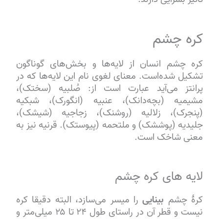
کره چشم
کره چشم انسان از لایه‌ها و بخش‌های گوناگون
تشکیل شده‌است. معنای لغوی نام این لایه‌ها که در
پرانتز می‌آید عبارت است از: صُلبیه (سختک)،
مشیمیه (بچه‌دانک)، عنبیه (انگورک)، شبکیه
(پنجرک)، زلالیه (روشنک)، زجاجیه (شیشک)،
جلیدیه (پوششک) و ملتحمه (پیوستک). قرنیه نیز به
معنی شاخک است.
لایه های کره چشم
کرهٔ چشم
بینایی
را میسر می‌سازد، البته دقیقا کره‌
نیست و قطر آن در راستای طول ۲۴ تا ۲۵ میلی‌متر و