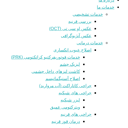
خدمات ما
خدمات تشخیصی
بررسی قرنیه
عکس او سی تی (OCT)
عکس آنژیوگرافی
خدمات درمانی
اصلاح عیوب انکساری
خدمات فوتوريفرکتيو کراتکتومی (PRK)
لیزیک چشم
کاشت لنزهای داخل چشمی
اصلاح آستیگماتیسم
جراحی کاتاراکت (آب مروارید)
جراحی های شبکیه
لیزر شبکیه
ویترکتومی عمیق
جراحی های قرنیه
درمان قوز قرنيه