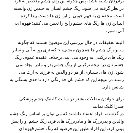
برادرتان شبیه باشد، پس چگونه این رنگ چشم منحصر به فرد
در نظر گرفته می شود. رنگ چشم انسان به چندین ژن وابسته
است. محققان به فهم خوبی از این ژن ها دست پیدا کرده
اند.این ژن ها رنگ های چشم رایج را تعیین می کنند: قهوه ای،
آبی، سبز.
البته تحقیقات در حال بررسی این موضوع هستند که چگونه
سایر رنگ چشم ها همچون میشی، خاکستری رو به آبی و سایر
رنگ های ترکیبی به وجود می آیند. برخلاف عقیده عموم، رنگ
چشم تان در نتیجه ترکیبی از رنگ چشم پدر و مادر ایجاد نمی
شود. ژن های بسیاری از هر دو والدین به فرزند به ارث می
رسند در نتیجه این که چشم تان چه رنگی دارد تا حدی بستگی به
شانس دارد.
برای خواندن مقالات بیشتر در سایت کلینیک چشم پزشکی
صدرا کلیک نمایید.
در گذشته، افراد اعتقاد داشتند که می توان بر اساس رنگ چشم
والدین و پدربزرگ ها و مادربزرگ های فرد، رنگ چشم او را پیش
بینی کرد. این افراد طبق این فرضیه که رنگ چشم قهوه ای