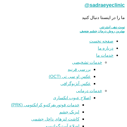
sadraeyeclinic@
ما را در اینستا دنبال کنید
نوبت دهی اینترنتی
بهترین روش درمان چشم ضعیف
صفحه نخست
درباره ما
خدمات ما
خدمات تشخیصی
بررسی قرنیه
عکس او سی تی (OCT)
عکس آنژیوگرافی
خدمات درمانی
اصلاح عیوب انکساری
خدمات فوتوريفرکتيو کراتکتومی (PRK)
لیزیک چشم
کاشت لنزهای داخل چشمی
اصلاح آستیگماتیسم