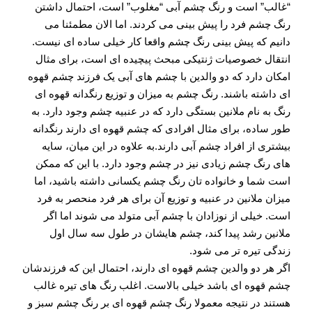
“غالب” است و رنگ چشم آبی “مغلوب” است، احتمال داشتن
رنگ چشم فرد را پیش بینی می کردند. اما الان مطمئنا می
دانیم که پیش بینی رنگ چشم واقعا کار خیلی ساده ای نیست.
انتقال خصوصیات ژنتیکی مبحث پیچیده ای است، برای مثال
امکان دارد که دو والدین با چشم های آبی یک فرزند چشم قهوه
ای داشته باشند. رنگ چشم به میزان و توزیع رنگدانه قهوه ای
رنگ به نام ملانین بستگی دارد که در عنبیه چشم وجود دارد. به
طور ساده، برای مثال افرادی که چشم قهوه ای دارند رنگدانه
بیشتری از افراد چشم آبی دارند.به علاوه در این میان، سایه
های رنگ چشم زیادی نیز در چشم وجود دارد. با این که ممکن
است شما و خانواده تان رنگ چشم یکسانی داشته باشید، اما
میزان ملانین در عنبیه و توزیع آن برای هر فرد منحصر به فرد
است. خیلی از نوزادان با چشم آبی متولد می شوند اما اگر
ملانین رشد پیدا کند، چشم هایشان در طول سه سال اول
زندگی تیره تر می شود.
اگر هر دو والدین چشم قهوه ای دارند، احتمال این که فرزندشان
چشم قهوه ای باشد خیلی بالاست. اغلب رنگ های تیره غالب
هستند در نتیجه معمولا رنگ چشم قهوه ای بر رنگ چشم سبز و