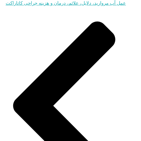
عمل آب مروارید، دلایل، علائم، درمان و هزینه جراحی کاتاراکت