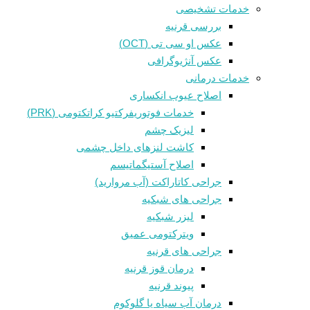
خدمات تشخیصی
بررسی قرنیه
عکس او سی تی (OCT)
عکس آنژیوگرافی
خدمات درمانی
اصلاح عیوب انکساری
خدمات فوتوريفرکتيو کراتکتومی (PRK)
لیزیک چشم
کاشت لنزهای داخل چشمی
اصلاح آستیگماتیسم
جراحی کاتاراکت (آب مروارید)
جراحی های شبکیه
لیزر شبکیه
ویترکتومی عمیق
جراحی های قرنیه
درمان قوز قرنيه
پیوند قرنیه
درمان آب سیاه یا گلوکوم