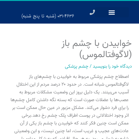
رش
ه
۰۳۱-۴۶۳۶ (شنبه تا پنج شنبه)
حتوا
خوابیدن با چشم باز
(لاگوفتالموس)
دیدگاه‌ خود را بنویسید
/
چشم پزشکی
اصطلاح چشم پزشکی مربوط به خوابیدن با چشم‌های باز
لاگوفتالموس شبانه است. در حدود ۲۰ درصد مردم از این اختلال
آسیب می‌بینند. یک دلیل بروز این وضعیت مشکلات مربوط به
عصب‌ها یا عضلات صورت است که بسته نگه داشتن کامل چشم‌ها
را برای فرد دشوار می‌کند. مشکل مزبور در عین حال ممکن است بر
اثر وجود اختلالاتی در پوست اطراف پلک چشم رخ دهد.برخی
ممکن است چنین فکر کنند که خوابیدن با چشم باز یکی از آن
عادت‌های عجیب و غریب است، اما چنین نیست، و این وضعیتی
شایع به شمار می‌رود. به هر حال افرادی که به شکل مداوم با