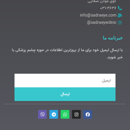
کوی موذن صفایی
۰۳۱-۴۶۳۶
info@sadraeye.com
sadraeyeclinic@
خبرنامه ما
با ارسال ایمیل خود برای ما از بروزترین اطلاعات در حوزه چشم پزشکی با
خبر شوید.
ایمیل
ارسال
V
T
W
I
F
i
e
h
n
a
b
l
a
s
c
e
e
t
t
e
r
g
s
a
b