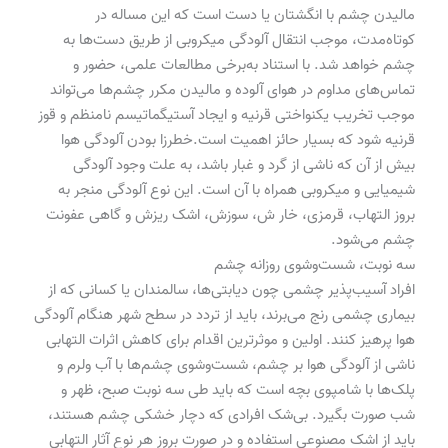
مالیدن چشم با انگشتان یا دست است که این مساله در
کوتاه‌مدت، موجب انتقال آلودگی میکروبی از طریق دست‌ها به
چشم خواهد شد. با استناد به‌برخی مطالعات علمی، حضور و
تماس‌های مداوم در هوای آلوده و مالیدن مکرر چشم‌ها می‌تواند
موجب تخریب یکنواختی قرنیه و ایجاد آستیگماتیسم نامنظم و قوز
قرنیه شود که بسیار حائز اهمیت است.خطرزا بودن آلودگی هوا
بیش از آن که ناشی از گرد و غبار باشد، به علت وجود آلودگی
شیمیایی و میکروبی همراه با آن است. این نوع آلودگی منجر به
بروز التهاب، قرمزی، خار ش، سوزش، اشک ریزش و گاهی عفونت
چشم می‌شود.
سه نوبت، شست‌وشوی روزانه چشم
افراد آسیب‌پذیر چشمی چون دیابتی‌ها، سالمندان یا کسانی که از
بیماری چشمی رنج می‌برند، باید از تردد در سطح شهر هنگام آلودگی
هوا پرهیز کنند. اولین و موثرترین اقدام برای کاهش اثرات التهابی
ناشی از آلودگی هوا بر چشم، شست‌و‌شوی چشم‌ها با آب ولرم و
پلک‌ها با شامپوی بچه است که باید طی سه نوبت صبح، ظهر و
شب صورت بگیرد. بی‌شک افرادی که دچار خشکی چشم هستند،
باید از اشک مصنوعی استفاده و در صورت بروز هر نوع آثار التهابی