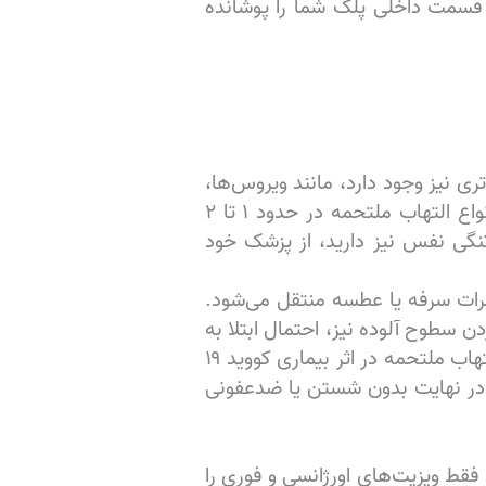
 قسمت داخلی پلک شما را پوشانده
وید ۱۹ بر چشم شما نیست. علل رایج‌تری نیز وجود دارد، مانند ویروس‌ها،
باکتری‌ها، مواد شیمیایی و مواد حساسیت‌زا که می‌توانند چشم شما را تحریک کنند. بسیاری از انواع التهاب ملتحمه در حدود ۱ تا ۲
تنگی نفس نیز دارید، از پزشک خود
اول از طریق قطرات سرفه یا عطسه منتقل می‌شود.
سطوح آلوده نیز، احتمال ابتلا به
ویروس وجود دارد. اما به نظر نمی‌رسد که این اصلی‌ترین شیوه انتشار ویروس باشد. اگر مبتلا به التهاب ملتحمه در اثر بیماری کووید ۱۹
ود ممکن است دیگران را به SARS-CoV-۲ آلوده کرده و در نهایت بدون شستن یا ضدعفونی
قط ویزیت‌های اورژانسی و فوری را